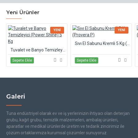
Yeni Ürünler
YENI
YENI
Sıvı El Sabunu Kremli 5 Kg (Provera P)
Tuvalet ve Banyo Temizleyici (Power Shine) 5 Kg
Sepete Ekle
Sepete Ekle
Galeri
Tuna endüstriyel olarak ev ve iş yerlerinizin ihtiyacı olan deterjan
grubu, kağıt grubu, temizlik malzemeleri, ambalaj ürünleri,
aparatlar ve medikal ürünlerde üretim ve tedarik zincirimiz ile
çözüm ortaklarımıza kurumsal çözümler sunuyoruz.