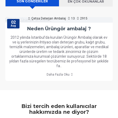
SON GÖNDERILER
EN ÇOK OKUNANLAR
Çetsa Deterjan Ambalaj
13
2915
02
Aug
Neden Ürüngör ambalaj ?
2012 yılında İstanbul’da kurulan Ürüngör Ambalaj olarak ev
ve iş yerlerinizin ihtiyacı olan deterjan grubu, kağıt grubu,
temizlik malzemeleri, ambalaj ürünleri, aparatlar ve medikal
ürünlerde üretim ve tedarik zincirimiz ile çözüm
ortaklarımıza kurumsal çözümler sunuyoruz. Sektörde 18
yıldan fazla süregelen tecrübemiz ile profesyonel bir şekilde
fa..
Daha Fazla Oku
Bizi tercih eden kullanıcılar
hakkımızda ne diyor?